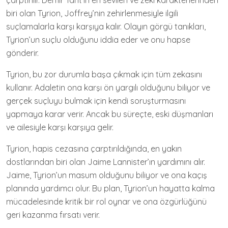
çarptırılır. Demir Taht’ın en sevilen ve zeki karakterlerinden
biri olan Tyrion, Joffrey’nin zehirlenmesiyle ilgili
suçlamalarla karşı karşıya kalır. Olayın görgü tanıkları,
Tyrion’un suçlu olduğunu iddia eder ve onu hapse
gönderir.
Tyrion, bu zor durumla başa çıkmak için tüm zekasını
kullanır. Adaletin ona karşı ön yargılı olduğunu biliyor ve
gerçek suçluyu bulmak için kendi soruşturmasını
yapmaya karar verir. Ancak bu süreçte, eski düşmanları
ve ailesiyle karşı karşıya gelir.
Tyrion, hapis cezasına çarptırıldığında, en yakın
dostlarından biri olan Jaime Lannister’ın yardımını alır.
Jaime, Tyrion’un masum olduğunu biliyor ve ona kaçış
planında yardımcı olur. Bu plan, Tyrion’un hayatta kalma
mücadelesinde kritik bir rol oynar ve ona özgürlüğünü
geri kazanma fırsatı verir.