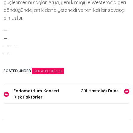
güçlenmesini sağlar. Arya, yeni kimliğiyle Westeros’a geri
döndüğünde, artık daha yetenekli ve tehlikeli bir savaşçı
olmuştur.
—
—-
————
——
POSTED UNDER
UNCATEGORIZED
Yazı
Endometrium Kanseri
Gül Hastalığı Duası
Risk Faktörleri
gezinmesi