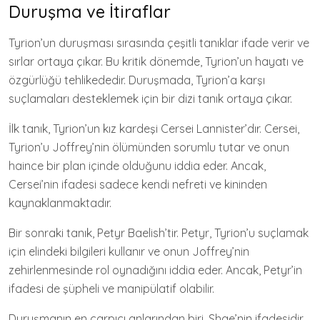
Duruşma ve İtiraflar
Tyrion’un duruşması sırasında çeşitli tanıklar ifade verir ve
sırlar ortaya çıkar. Bu kritik dönemde, Tyrion’un hayatı ve
özgürlüğü tehlikededir. Duruşmada, Tyrion’a karşı
suçlamaları desteklemek için bir dizi tanık ortaya çıkar.
İlk tanık, Tyrion’un kız kardeşi Cersei Lannister’dır. Cersei,
Tyrion’u Joffrey’nin ölümünden sorumlu tutar ve onun
haince bir plan içinde olduğunu iddia eder. Ancak,
Cersei’nin ifadesi sadece kendi nefreti ve kininden
kaynaklanmaktadır.
Bir sonraki tanık, Petyr Baelish’tir. Petyr, Tyrion’u suçlamak
için elindeki bilgileri kullanır ve onun Joffrey’nin
zehirlenmesinde rol oynadığını iddia eder. Ancak, Petyr’in
ifadesi de şüpheli ve manipülatif olabilir.
Duruşmanın en çarpıcı anlarından biri, Shae’nin ifadesidir.