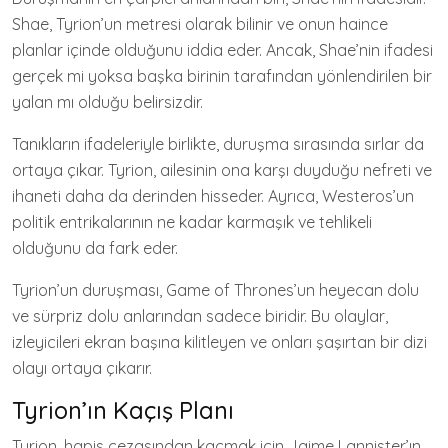
Shae, Tyrion’un metresi olarak bilinir ve onun haince
planlar içinde olduğunu iddia eder. Ancak, Shae’nin ifadesi
gerçek mi yoksa başka birinin tarafından yönlendirilen bir
yalan mı olduğu belirsizdir.
Tanıkların ifadeleriyle birlikte, duruşma sırasında sırlar da
ortaya çıkar. Tyrion, ailesinin ona karşı duyduğu nefreti ve
ihaneti daha da derinden hisseder. Ayrıca, Westeros’un
politik entrikalarının ne kadar karmaşık ve tehlikeli
olduğunu da fark eder.
Tyrion’un duruşması, Game of Thrones’un heyecan dolu
ve sürpriz dolu anlarından sadece biridir. Bu olaylar,
izleyicileri ekran başına kilitleyen ve onları şaşırtan bir dizi
olayı ortaya çıkarır.
Tyrion’ın Kaçış Planı
Tyrion, hapis cezasından kaçmak için Jaime Lannister’ın