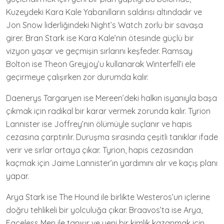
Kuzeydeki Kara Kale Yabanılların saldırısı altındadır ve
Jon Snow liderliğindeki Night’s Watch zorlu bir savaşa
girer. Bran Stark ise Kara Kale’nin ötesinde güçlü bir
vizyon yaşar ve geçmişin sırlarını keşfeder. Ramsay
Bolton ise Theon Greyjoy’u kullanarak Winterfell’i ele
geçirmeye çalışırken zor durumda kalır.
Daenerys Targaryen ise Mereen’deki halkın isyanıyla başa
çıkmak için radikal bir karar vermek zorunda kalır. Tyrion
Lannister ise Joffrey’nin ölümüyle suçlanır ve hapis
cezasına çarptırılır. Duruşma sırasında çeşitli tanıklar ifade
verir ve sırlar ortaya çıkar. Tyrion, hapis cezasından
kaçmak için Jaime Lannister’ın yardımını alır ve kaçış planı
yapar.
Arya Stark ise The Hound ile birlikte Westeros’un içlerine
doğru tehlikeli bir yolculuğa çıkar. Braavos’ta ise Arya,
Faceless Men ile tanışır ve yeni bir kimlik kazanmak için