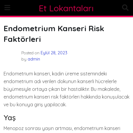
Skip
Et Lokantaları
to
content
Endometrium Kanseri Risk
Faktörleri
Posted on
Eylül 28, 2023
by
admin
Endometrium kanseri, kadın üreme sistemindeki
endometrium adı verilen dokunun kanserli hücrelerle
büyümesiyle ortaya çıkan bir hastalıktır. Bu makalede,
endometrium kanseri risk faktörleri hakkında konuşulacak
ve bu konuya giriş yapılacak.
Yaş
Menopoz sonrası yaşın artması, endometrium kanseri