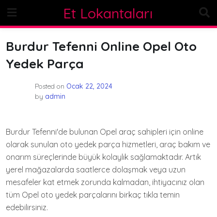
Skip
Et Lokantaları
to
content
Burdur Tefenni Online Opel Oto
Yedek Parça
Posted on
Ocak 22, 2024
by
admin
Burdur Tefenni'de bulunan Opel araç sahipleri için online
olarak sunulan oto yedek parça hizmetleri, araç bakım ve
onarım süreçlerinde büyük kolaylık sağlamaktadır. Artık
yerel mağazalarda saatlerce dolaşmak veya uzun
mesafeler kat etmek zorunda kalmadan, ihtiyacınız olan
tüm Opel oto yedek parçalarını birkaç tıkla temin
edebilirsiniz.