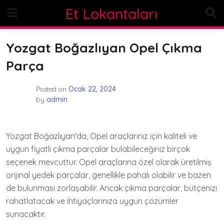
Skip
Et Lokantaları
to
content
Yozgat Boğazlıyan Opel Çıkma
Parça
Posted on
Ocak 22, 2024
by
admin
Yozgat Boğazlıyan'da, Opel araçlarınız için kaliteli ve
uygun fiyatlı çıkma parçalar bulabileceğiniz birçok
seçenek mevcuttur. Opel araçlarına özel olarak üretilmiş
orijinal yedek parçalar, genellikle pahalı olabilir ve bazen
de bulunması zorlaşabilir. Ancak çıkma parçalar, bütçenizi
rahatlatacak ve ihtiyaçlarınıza uygun çözümler
sunacaktır.