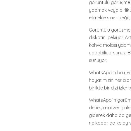
görüntülü görüşme ö
yapmak veya birlikt
etmekle sınırlı deği
Görüntülü görüşmele
dikkatini çekiyor. Ar
kahve molası yapm
yapabiliyorsunuz. B
sunuyor.
WhatsApp'ın bu yeni
hayatımızın her ala
birlikte bir dizi iz
WhatsApp'ın görüntü
deneyimini zenginle
giderek daha da gel
ne kadar da kolay v