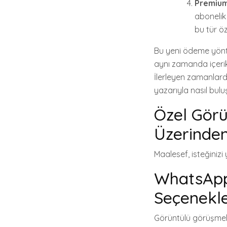
Premium 
abonelik
bu tür öz
Bu yeni ödeme yönteml
aynı zamanda içerik 
İlerleyen zamanlarda
yazarıyla nasıl bul
Özel Görü
Üzerinden
Maalesef, isteğinizi
WhatsApp
Seçenekle
Görüntülü görüşmele