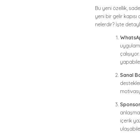
Bu yeni özellik, sa
yeni bir gelir kapıs
nelerdir? İşte detayl
WhatsAp
uygulama
çalışıyo
yapabile
Sanal B
desteklem
motivasy
Sponsor
anlaşmal
içerik ya
ulaşabile