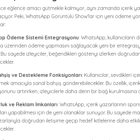
dece eğlence amacı gütmekle kalmıyor, aynı zamanda içerik ya
ı açıyor. Peki, WhatsApp Görüntülü Show'lar için yeni ödeme yö
ar:
p Ödeme Sistemi Entegrasyonu
: WhatsApp, kullanıcıların
 üzerinden ödeme yapmasını sağlayacak yeni bir entegrasy
r. Bu sayede izleyiciler, beğendikleri gösteriyi izlerken doğru
cekler.
ahşiş ve Destekleme Fonksiyonları
: Kullanıcılar, sevdikleri iç
ek amacıyla sanal bahşiş gönderebilecekler. Bu özellik, içerik 
onunu artırırken, izleyicilerle daha derin bir bağ kurulmasına 
luk ve Reklam İmkanları
: WhatsApp, içerik yazarlarının spon
arı yapabilmesi için de yeni olanaklar sunuyor. Bu sayede ma
zarlarıyla doğrudan iletişime geçip hedef kitlelerine daha etkili
cekler.