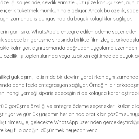
zelliği sayesinde, sevdiklerimizle yüz yüze konuşurken, aynı a
e içerik tüketmek mümkün hale geliyor. Ancak bu özellik, sad
l; aynı zamanda iş dünyasında da büyük kolaylıklar sağlıyor.
rin yanı sıra, WhatsApp'a entegre edilen ödeme seçenekleri de
tık sadece bir görüşme sırasında birlikte film izleyip, arkadaşla
akla kalmıyor, aynı zamanda doğrudan uygulama üzerinden
u özellik, iş toplantılarında veya uzaktan eğitimde de büyük a
likçi yaklaşımı, iletişimde bir devrim yaratırken aynı zamanda
nında daha fazla entegrasyon sağlıyor. Örneğin, bir arkadaşın
lerken, hangi yemeği sipariş edeceğinizi de kolayca kararlaştırab
lü görüşme özelliği ve entegre ödeme seçenekleri, kullanıcıları
ştiriyor ve günlük yaşamın her anında pratik bir çözüm sunuyor.
iştirilmesiyle, gelecekte WhatsApp üzerinden gerçekleştirdiğim
e keyifli olacağını düşünmek heyecan verici.