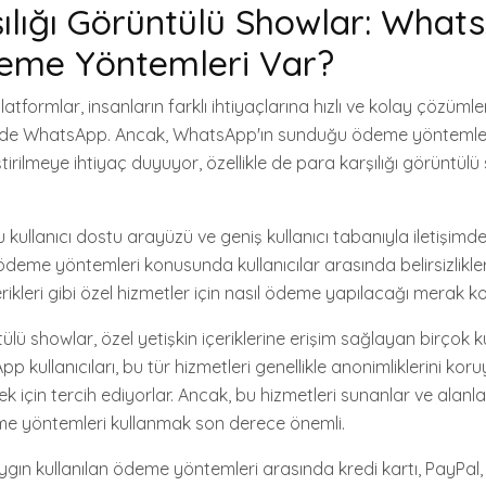
ılığı Görüntülü Showlar: What
eme Yöntemleri Var?
atformlar, insanların farklı ihtiyaçlarına hızlı ve kolay çözüml
i de WhatsApp. Ancak, WhatsApp'ın sunduğu ödeme yöntemle
tirilmeye ihtiyaç duyuyor, özellikle de para karşılığı görüntülü
ullanıcı dostu arayüzü ve geniş kullanıcı tabanıyla iletişimde
deme yöntemleri konusunda kullanıcılar arasında belirsizlikle
içerikleri gibi özel hizmetler için nasıl ödeme yapılacağı merak k
ülü showlar, özel yetişkin içeriklerine erişim sağlayan birçok ku
pp kullanıcıları, bu tür hizmetleri genellikle anonimliklerini ko
ek için tercih ediyorlar. Ancak, bu hizmetleri sunanlar ve alanla
me yöntemleri kullanmak son derece önemli.
ın kullanılan ödeme yöntemleri arasında kredi kartı, PayPal, v