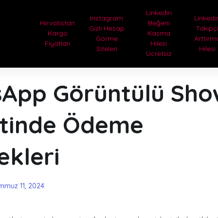
Linkedin
Instagram
Linkedi
Hırvatistan
Beğeni
Gizli Hesap
Takipç
Kargo
Kasma
Görme
Arttırm
Fiyatları
Hilesi
Siteleri
Hilesi
Ücretsiz
App Görüntülü Sho
tinde Ödeme
ekleri
mmuz 11, 2024