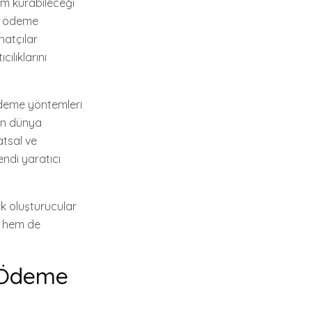
şim kurabileceği
li ödeme
natçılar
ılıklarını
ödeme yöntemleri
rın dünya
natsal ve
endi yaratıcı
k oluşturucular
ar hem de
i Ödeme