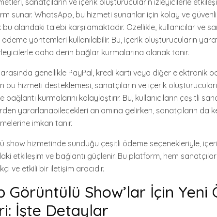
leri, sanatçıların ve içerik oluşturucuların izleyicilerle etkile
tform sunar. WhatsApp, bu hizmeti sunanlar için kolay ve güven
bu alandaki talebi karşılamaktadır. Özellikle, kullanıcılar ve sa
eme yöntemleri kullanılabilir. Bu, içerik oluşturucuların yaratıc
zleyicilerle daha derin bağlar kurmalarına olanak tanır.
rasında genellikle PayPal, kredi kartı veya diğer elektronik 
n bu hizmeti desteklemesi, sanatçıların ve içerik oluşturucula
le bağlantı kurmalarını kolaylaştırır. Bu, kullanıcıların çeşitli sa
rden yararlanabilecekleri anlamına gelirken, sanatçıların da k
emelerine imkan tanır.
show hizmetinde sunduğu çeşitli ödeme seçenekleriyle, içeri
ndaki etkileşim ve bağlantı güçlenir. Bu platform, hem sanatçıl
kçi ve etkili bir iletişim aracıdır.
 Görüntülü Show’lar İçin Yen
i: İşte Detaylar