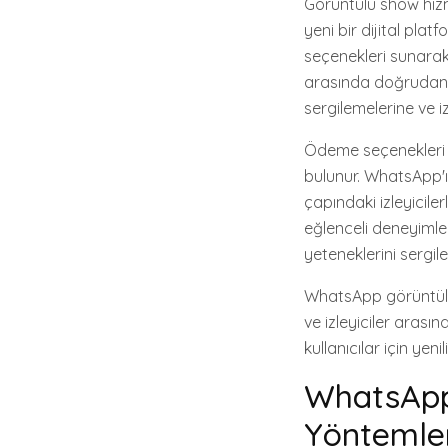
Görüntülü show hizmet
yeni bir dijital pla
seçenekleri sunarak 
arasında doğrudan öd
sergilemelerine ve i
Ödeme seçenekleri a
bulunur. WhatsApp'ı
çapındaki izleyiciler
eğlenceli deneyimle
yeteneklerini sergil
WhatsApp görüntülü 
ve izleyiciler arası
kullanıcılar için yenili
WhatsApp
Yöntemler