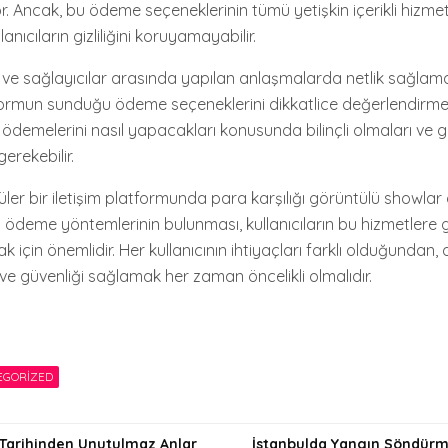
. Ancak, bu ödeme seçeneklerinin tümü yetişkin içerikli hizmet
anıcıların gizliliğini koruyamayabilir.
lar ve sağlayıcılar arasında yapılan anlaşmalarda netlik sağlam
ormun sunduğu ödeme seçeneklerini dikkatlice değerlendirmek
ın ödemelerini nasıl yapacakları konusunda bilinçli olmaları ve 
erekebilir.
er bir iletişim platformunda para karşılığı görüntülü showlar 
n ödeme yöntemlerinin bulunması, kullanıcıların bu hizmetlere 
k için önemlidir. Her kullanıcının ihtiyaçları farklı olduğunda
e güvenliği sağlamak her zaman öncelikli olmalıdır.
EGORIZED
Tarihinden Unutulmaz Anlar
İstanbulda Yangın Söndürm