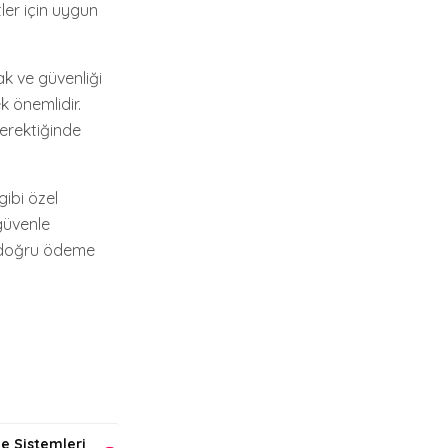
ler için uygun
ak ve güvenliği
 önemlidir.
gerektiğinde
gibi özel
güvenle
n, doğru ödeme
e Sistemleri