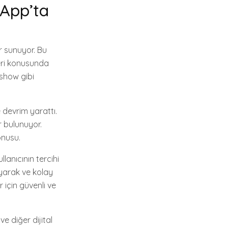
sApp’ta
er sunuyor. Bu
ri konusunda
 show gibi
 devrim yarattı.
r bulunuyor.
onusu.
llanıcının tercihi
ruyarak ve kolay
r için güvenli ve
e diğer dijital