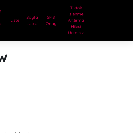
Tiktok
n
Izlenme
i
Sayfa
SMS
Liste
Arttırma
a
Listesi
Onay
Hilesi
Ücretsiz
w