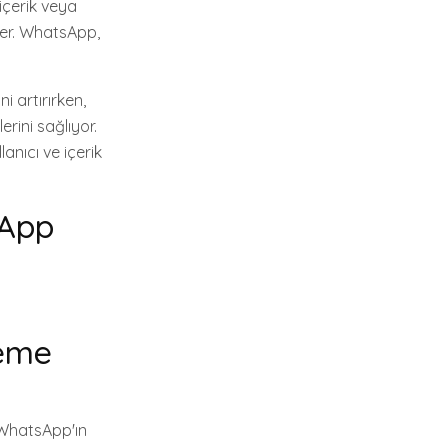
 içerik veya
ler. WhatsApp,
i artırırken,
rini sağlıyor.
anıcı ve içerik
sApp
deme
 WhatsApp'ın