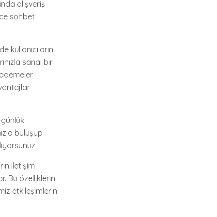
nda alışveriş
ece sohbet
 kullanıcıların
rınızla sanal bir
 ödemeler
vantajlar
 günlük
ızla buluşup
iliyorsunuz.
n iletişim
 Bu özelliklerin
iz etkileşimlerin