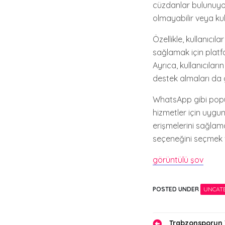
cüzdanlar bulunuyor
olmayabilir veya kull
Özellikle, kullanıcı
sağlamak için platf
Ayrıca, kullanıcılar
destek almaları da g
WhatsApp gibi popül
hizmetler için uygu
erişmelerini sağlama
seçeneğini seçmek v
görüntülü şov
POSTED UNDER
UNCAT
Trabzonsporun 