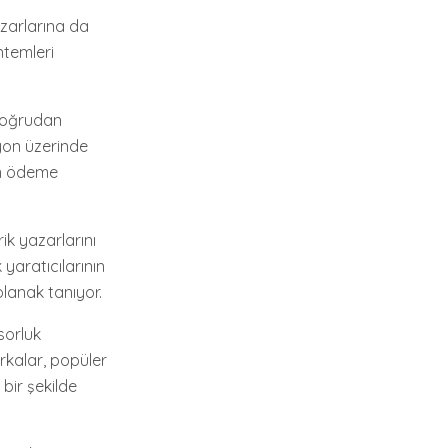
zarlarına da
ntemleri
 doğrudan
on üzerinde
dan ödeme
erik yazarlarını
yaratıcılarının
olanak tanıyor.
sorluk
rkalar, popüler
 bir şekilde