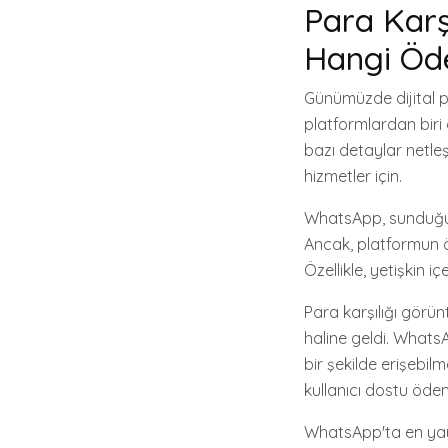
Para Karş
Hangi Öd
Günümüzde dijital pl
platformlardan bir
bazı detaylar netleş
hizmetler için.
WhatsApp, sunduğu k
Ancak, platformun ö
Özellikle, yetişkin 
Para karşılığı görünt
haline geldi. WhatsA
bir şekilde erişebilm
kullanıcı dostu öde
WhatsApp'ta en yayg