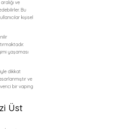
aralığı ve
debilirler. Bu
anıcılar kişisel
ilir
tırmaktadır.
eyimi yaşaması
iyle dikkat
asarlanmıştır ve
erici bir vaping
zi Üst