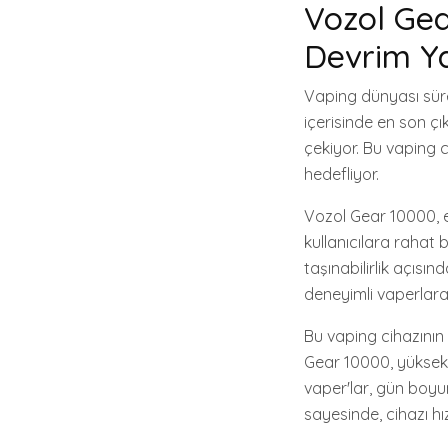
Vozol Gea
Devrim Ya
Vaping dünyası sürek
içerisinde en son çı
çekiyor. Bu vaping 
hedefliyor.
Vozol Gear 10000, et
kullanıcılara raha
taşınabilirlik açıs
deneyimli vaperlara h
Bu vaping cihazının 
Gear 10000, yüksek k
vaper'lar, gün boyunc
sayesinde, cihazı hız