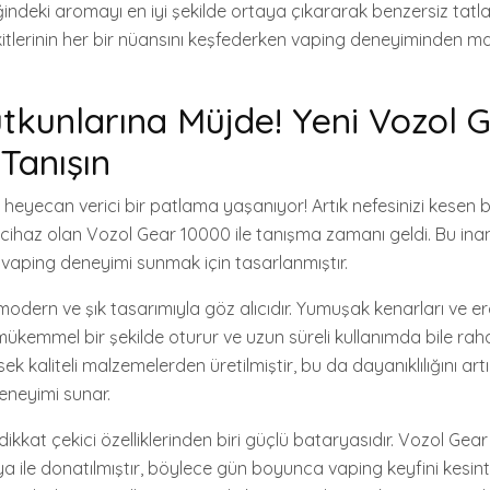
eriğindeki aromayı en iyi şekilde ortaya çıkararak benzersiz tatla
 likitlerinin her bir nüansını keşfederken vaping deneyiminden
tkunlarına Müjde! Yeni Vozol 
 Tanışın
eyecan verici bir patlama yaşanıyor! Artık nefesinizi kesen b
ir cihaz olan Vozol Gear 10000 ile tanışma zamanı geldi. Bu in
r vaping deneyimi sunmak için tasarlanmıştır.
odern ve şık tasarımıyla göz alıcıdır. Yumuşak kenarları ve e
mükemmel bir şekilde oturur ve uzun süreli kullanımda bile ra
ek kaliteli malzemelerden üretilmiştir, bu da dayanıklılığını ar
eneyimi sunar.
kkat çekici özelliklerinden biri güçlü bataryasıdır. Vozol Gea
ya ile donatılmıştır, böylece gün boyunca vaping keyfini kesinti