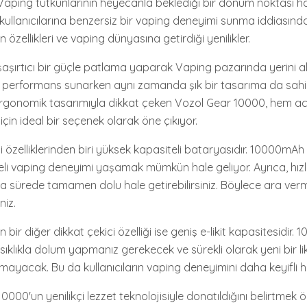
aping tutkunlarının heyecanla beklediği bir dönüm noktası hal
 kullanıcılarına benzersiz bir vaping deneyimi sunma iddiasında
özellikleri ve vaping dünyasına getirdiği yenilikler.
aşırtıcı bir güçle patlama yaparak Vaping pazarında yerini ald
ün performans sunarken aynı zamanda şık bir tasarıma da sahip
rgonomik tasarımıyla dikkat çeken Vozol Gear 10000, hem a
için ideal bir seçenek olarak öne çıkıyor.
i özelliklerinden biri yüksek kapasiteli bataryasıdır. 10000mAh
li vaping deneyimi yaşamak mümkün hale geliyor. Ayrıca, hızlı 
sa sürede tamamen dolu hale getirebilirsiniz. Böylece ara ve
niz.
ir diğer dikkat çekici özelliği ise geniş e-likit kapasitesidir. 10
klıkla dolum yapmanız gerekecek ve sürekli olarak yeni bir lik
ayacak. Bu da kullanıcıların vaping deneyimini daha keyifli ha
0000'un yenilikçi lezzet teknolojisiyle donatıldığını belirtmek ö