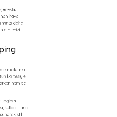
çenektir.
sunan hava
yiminizi daha
ih etmenizi
aping
ullanıcılarına
tün kalitesiyle
unarken hem de
e sağlam
, kullanıcıların
sunarak stil