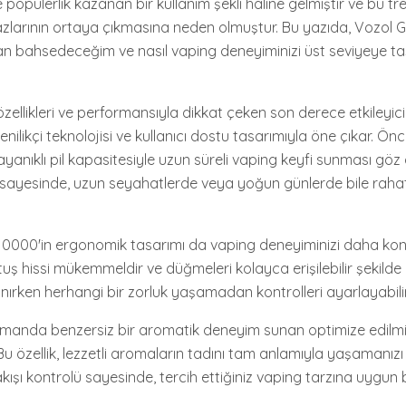
opülerlik kazanan bir kullanım şekli haline gelmiştir ve bu tre
azlarının ortaya çıkmasına neden olmuştur. Bu yazıda, Vozol 
an bahsedeceğim ve nasıl vaping deneyiminizi üst seviyeye taş
ellikleri ve performansıyla dikkat çeken son derece etkileyici
yenilikçi teknolojisi ve kullanıcı dostu tasarımıyla öne çıkar. Önc
anıklı pil kapasitesiyle uzun süreli vaping keyfi sunması göz alı
sayesinde, uzun seyahatlerde veya yoğun günlerde bile rahat
10000'in ergonomik tasarımı da vaping deneyiminizi daha konfo
tuş hissi mükemmeldir ve düğmeleri kolayca erişilebilir şekilde ye
anırken herhangi bir zorluk yaşamadan kontrolleri ayarlayabilir
manda benzersiz bir aromatik deneyim sunan optimize edilmi
 Bu özellik, lezzetli aromaların tadını tam anlamıyla yaşamanızı
kışı kontrolü sayesinde, tercih ettiğiniz vaping tarzına uygun