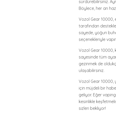
sürdürebilirsiniz. Ay
Böylece, her an hazı
Vozol Gear 10000, et
tarafından destekle
sayede, yoğun buhar 
seçenekleriyle vapin
Vozol Gear 10000, k
sayesinde tüm ayarla
gezinmek de oldukça
ulaşabilirsiniz.
Vozol Gear 10000, yü
için müjdeli bir ha
geliyor. Eğer vapin
kesinlikle keşfetme
sizleri bekliyor!