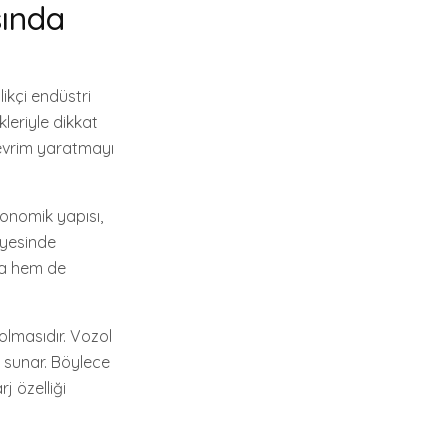
sında
ikçi endüstri
leriyle dikkat
devrim yaratmayı
gonomik yapısı,
ayesinde
ra hem de
 olmasıdır. Vozol
ı sunar. Böylece
j özelliği