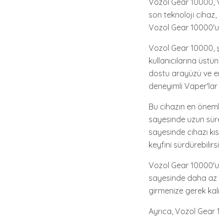
Vozol Gear 10000, V
son teknoloji cihaz,
Vozol Gear 10000'un 
Vozol Gear 10000, ş
kullanıcılarına üst
dostu arayüzü ve e
deneyimli Vaper'lar 
Bu cihazın en öneml
sayesinde uzun süre
sayesinde cihazı kı
keyfini sürdürebilirsi
Vozol Gear 10000'un b
sayesinde daha az sı
girmenize gerek kalm
Ayrıca, Vozol Gear 1