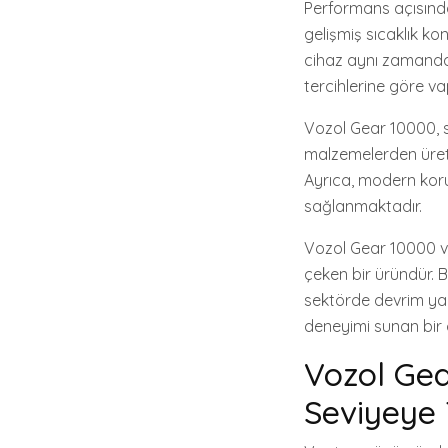
Performans açısından
gelişmiş sıcaklık kon
cihaz aynı zamanda 
tercihlerine göre vapi
Vozol Gear 10000, s
malzemelerden üretil
Ayrıca, modern koru
sağlanmaktadır.
Vozol Gear 10000 vap
çeken bir üründür. B
sektörde devrim yar
deneyimi sunan bir
Vozol Gea
Seviyeye 