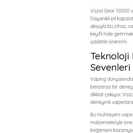
Vozol Gear 10000 va
Dayanıklı pil kapas
akışıyla bu cihaz, 
keyifli hale getirme
şiddetle öneririm.
Teknoloji
Sevenleri
Vaping dünyasında d
benzersiz bir deneyi
dikkat çekiyor. Voz
deneyimli vaperlara
Bu muhteşem vape m
malzemeleriyle öne çı
beğenisini kazanıyor