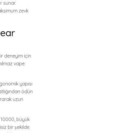
r sunar.
 maksimum zevk
Gear
ir deneyim için
anılmaz vape
rgonomik yapısı
hatlığından ödün
tırarak uzun
r 10000, büyük
siz bir şekilde