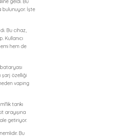
ine geldi. Bu
 bulunuyor. İşte
ı. Bu cihaz,
. Kullanıcı
cemi hem de
 bataryası
şarj özelliği
rmeden vaping
ml'lik tankı
it arayışına
le getiriyor.
nemlidir. Bu