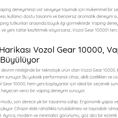
ping deneyiminizi üst seviyeye taşımak için mükemmel bir se
itesi, kullanıcı dostu tasarımı ve benzersiz aromatik deneyim 
vaping tutkunları arasında büyük ilgi görmektedir. Vaping dene
k ve yeni tatlar keşfetmek istiyorsanız, Vozol Gear 10000'i terc
 Harikası Vozol Gear 10000, V
 Büyülüyor
evrim niteliğinde bir teknolojik ürün olan Vozol Gear 10000, k
m sunuyor. Bu yüksek performanslı cihaz, akıllı özellikleri ve üs
ol Gear 10000, hem yeni başlayanlar için ideal bir seçenek s
 heyecan verici bir vaping deneyimi sunuyor.
odu, son derece şık bir tasarıma sahip. Ergonomik yapısı v
kıyor. Cihazın elde rahatlıkla tutulabilmesi ve taşınabilir olması
. Ayrıca, modern ve minimalist görünümü, göz alıcı bir estetik 