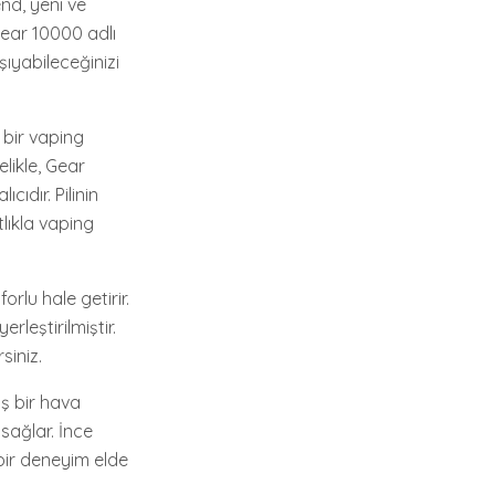
nd, yeni ve
Gear 10000 adlı
ıyabileceğinizi
 bir vaping
elikle, Gear
cıdır. Pilinin
lıkla vaping
rlu hale getirir.
rleştirilmiştir.
siniz.
ş bir hava
 sağlar. İnce
 bir deneyim elde