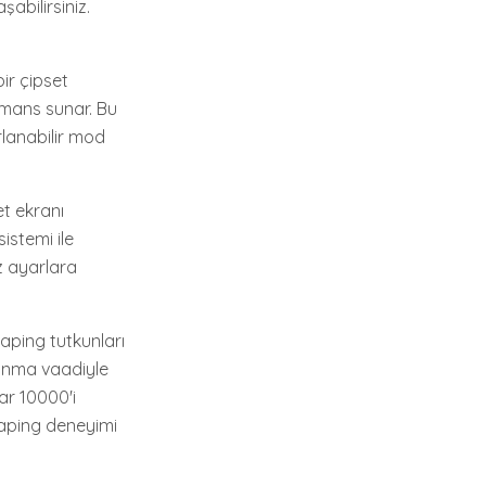
şabilirsiniz.
bir çipset
rmans sunar. Bu
arlanabilir mod
t ekranı
istemi ile
z ayarlara
vaping tutkunları
sunma vaadiyle
ar 10000'i
vaping deneyimi