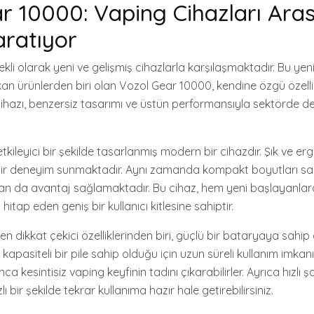
r 10000: Vaping Cihazları Ara
ratıyor
li olarak yeni ve gelişmiş cihazlarla karşılaşmaktadır. Bu yenil
kan ürünlerden biri olan Vozol Gear 10000, kendine özgü özellik
cihazı, benzersiz tasarımı ve üstün performansıyla sektörde 
kileyici bir şekilde tasarlanmış modern bir cihazdır. Şık ve er
t bir deneyim sunmaktadır. Aynı zamanda kompakt boyutları s
ından da avantaj sağlamaktadır. Bu cihaz, hem yeni başlayanla
itap eden geniş bir kullanıcı kitlesine sahiptir.
en dikkat çekici özelliklerinden biri, güçlü bir bataryaya sahip
apasiteli bir pile sahip olduğu için uzun süreli kullanım imkan
a kesintisiz vaping keyfinin tadını çıkarabilirler. Ayrıca hızlı şar
lı bir şekilde tekrar kullanıma hazır hale getirebilirsiniz.