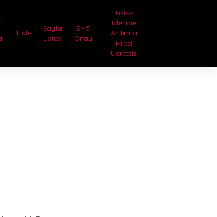
Tiktok
n
Izlenme
i
Sayfa
SMS
Liste
Arttırma
a
Listesi
Onay
Hilesi
Ücretsiz