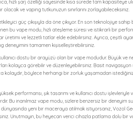
rıca, hızlı şarj özelliği sayesinde kısa sürede tam kapasiteye ula
r olacak ve vaping tutkunuzun sınırlarını zorlayabileceksiniz.
kileyici güç çıkışıyla da öne çıkıyor. En son teknolojiye sahip 
nen bu vape modu, hızlı ateşleme süresi ve istikrarlı bir perfo
üretimi ve lezzetli tatlar elde edebilirsiniz. Ayrıca, çeşitli ay
g deneyimini tamamen kişiselleştirebilirsiniz.
ullanıcı dostu bir arayüzü olan bir vape modudur. Büyük ve ne
rı kolayca görebilir ve düzenleyebilirsiniz. Basit navigasyon s
 kolaydır, böylece herhangi bir zorluk yaşamadan istediğini
ksek performansı, şık tasarımı ve kullanıcı dostu işlevleriyle 
berdir. Bu inanılmaz vape modu, sizlere benzersiz bir deneyim 
g dünyasında yeni bir maceraya atılmak istiyorsanız, Vozol Ge
lisiniz. Unutmayın, bu heyecan verici cihazla patlama dolu bir 