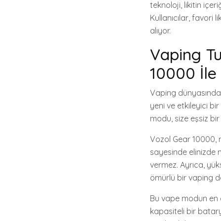
teknoloji, likitin iç
Kullanıcılar, favori
alıyor.
Vaping Tu
10000 İle
Vaping dünyasında h
yeni ve etkileyici b
modu, size eşsiz bi
Vozol Gear 10000, m
sayesinde elinizde 
vermez. Ayrıca, yüks
ömürlü bir vaping d
Bu vape modun en di
kapasiteli bir batar