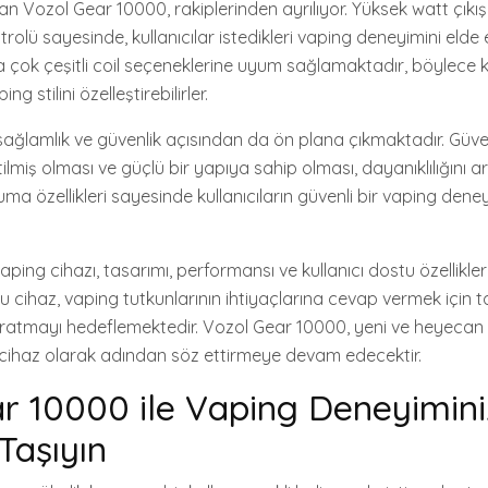
 Vozol Gear 10000, rakiplerinden ayrılıyor. Yüksek watt çıkış 
trolü sayesinde, kullanıcılar istedikleri vaping deneyimini elde e
çok çeşitli coil seçeneklerine uyum sağlamaktadır, böylece kull
ng stilini özelleştirebilirler.
ağlamlık ve güvenlik açısından da ön plana çıkmaktadır. Güven
miş olması ve güçlü bir yapıya sahip olması, dayanıklılığını ar
ma özellikleri sayesinde kullanıcıların güvenli bir vaping den
ing cihazı, tasarımı, performansı ve kullanıcı dostu özellikler
u cihaz, vaping tutkunlarının ihtiyaçlarına cevap vermek için t
atmayı hedeflemektedir. Vozol Gear 10000, yeni ve heyecan v
 cihaz olarak adından söz ettirmeye devam edecektir.
r 10000 ile Vaping Deneyimini
Taşıyın