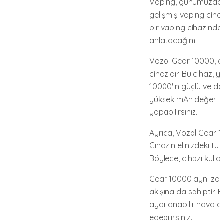
Vaping, günümüzde p
gelişmiş vaping cih
bir vaping cihazınd
anlatacağım.
Vozol Gear 10000, öz
cihazıdır. Bu cihaz, 
10000'in güçlü ve day
yüksek mAh değeri 
yapabilirsiniz.
Ayrıca, Vozol Gear 
Cihazın elinizdeki tu
Böylece, cihazı kull
Gear 10000 aynı za
akışına da sahiptir.
ayarlanabilir hava a
edebilirsiniz.