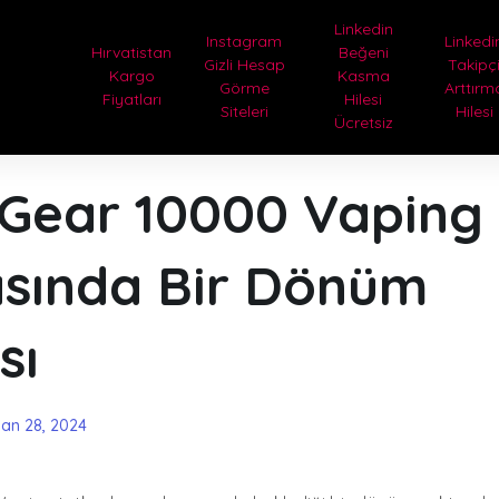
Linkedin
Instagram
Linkedi
Hırvatistan
Beğeni
Gizli Hesap
Takipç
Kargo
Kasma
Görme
Arttırm
Fiyatları
Hilesi
Siteleri
Hilesi
Ücretsiz
 Gear 10000 Vaping
sında Bir Dönüm
sı
san 28, 2024