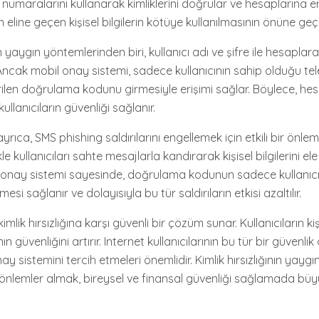
on numaralarını kullanarak kimliklerini doğrular ve hesaplarına e
n eline geçen kişisel bilgilerin kötüye kullanılmasının önüne geçil
en yaygın yöntemlerinden biri, kullanıcı adı ve şifre ile hesaplara
. Ancak mobil onay sistemi, sadece kullanıcının sahip olduğu te
en doğrulama kodunu girmesiyle erişimi sağlar. Böylece, hesa
kullanıcıların güvenliği sağlanır.
yrıca, SMS phishing saldırılarını engellemek için etkili bir önlem
le kullanıcıları sahte mesajlarla kandırarak kişisel bilgilerini e
il onay sistemi sayesinde, doğrulama kodunun sadece kullanıc
si sağlanır ve dolayısıyla bu tür saldırıların etkisi azaltılır.
mlik hırsızlığına karşı güvenli bir çözüm sunar. Kullanıcıların kişis
n güvenliğini artırır. Internet kullanıcılarının bu tür bir güvenli
y sistemini tercih etmeleri önemlidir. Kimlik hırsızlığının yaygın
önlemler almak, bireysel ve finansal güvenliği sağlamada bü