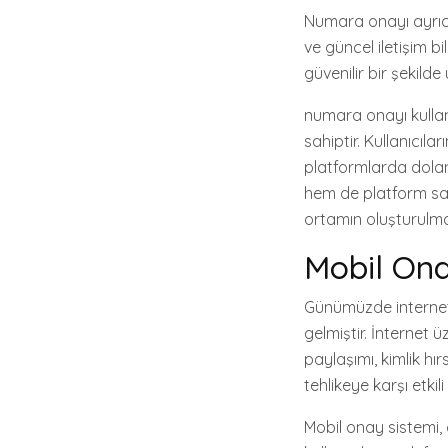
Numara onayı ayrıca 
ve güncel iletişim bi
güvenilir bir şekilde u
numara onayı kullan
sahiptir. Kullanıcıl
platformlarda dolandır
hem de platform sağl
ortamın oluşturulma
Mobil Ona
Günümüzde internet k
gelmiştir. İnternet üz
paylaşımı, kimlik hır
tehlikeye karşı etki
Mobil onay sistemi, 