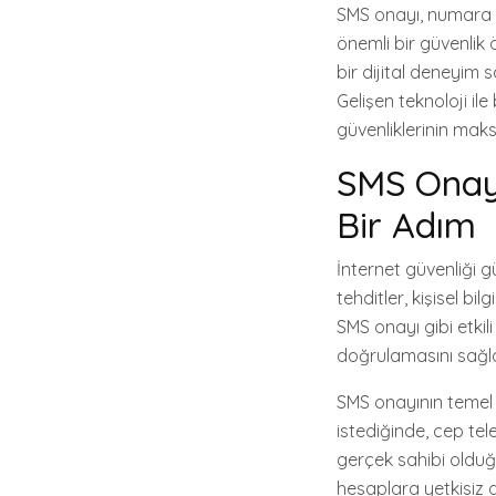
SMS onayı, numara o
önemli bir güvenlik 
bir dijital deneyim 
Gelişen teknoloji ile
güvenliklerinin mak
SMS Onayı
Bir Adım
İnternet güvenliği
tehditler, kişisel bi
SMS onayı gibi etkili
doğrulamasını sağla
SMS onayının temel 
istediğinde, cep te
gerçek sahibi olduğu
hesaplara yetkisiz g