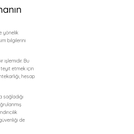
manın
ne yönelik
m bilgilerini
 işlemidir. Bu
 teyit etmek için
htekarlığı, hesap
a sağladığı
oğrulanmış
ırıcılık
 güvenliği de