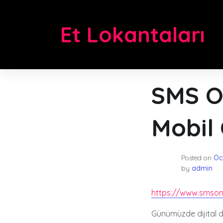
Skip
to
Et Lokantaları
content
SMS O
Mobil
Posted on
Oc
by
admin
https://www.smso
Günümüzde dijital dü