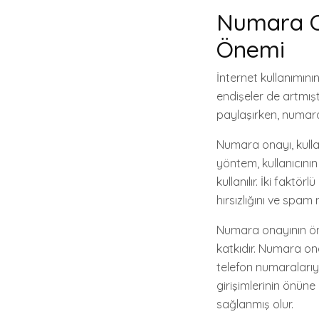
Numara On
Önemi
İnternet kullanımının 
endişeler de artmıştı
paylaşırken, numara
Numara onayı, kullan
yöntem, kullanıcının
kullanılır. İki fakt
hırsızlığını ve spam 
Numara onayının öne
katkıdır. Numara on
telefon numaralarıyl
girişimlerinin önüne g
sağlanmış olur.