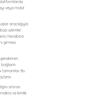
 platformlarda
ayı veya mobil
jlar aracılığıyla
bazı işlemler
lanıcı hesabına
nı girmesi
 gerektiren
 bağlantı
ni tamamlar. Bu
çlanır.
ğini artıran
lamakta ve kimlik