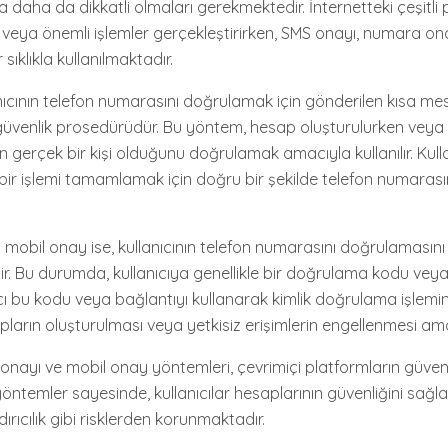
 daha da dikkatli olmaları gerekmektedir. İnternetteki çeşitli
veya önemli işlemler gerçekleştirirken, SMS onayı, numara on
sıklıkla kullanılmaktadır.
nıcının telefon numarasını doğrulamak için gönderilen kısa mesa
r güvenlik prosedürüdür. Bu yöntem, hesap oluşturulurken veya 
nın gerçek bir kişi olduğunu doğrulamak amacıyla kullanılır. Kul
 bir işlemi tamamlamak için doğru bir şekilde telefon numarası
obil onay ise, kullanıcının telefon numarasını doğrulamasını
r. Bu durumda, kullanıcıya genellikle bir doğrulama kodu veya
ıcı bu kodu veya bağlantıyı kullanarak kimlik doğrulama işlemi
ların oluşturulması veya yetkisiz erişimlerin engellenmesi ama
nayı ve mobil onay yöntemleri, çevrimiçi platformların güvenli
u yöntemler sayesinde, kullanıcılar hesaplarının güvenliğini sağ
dırıcılık gibi risklerden korunmaktadır.