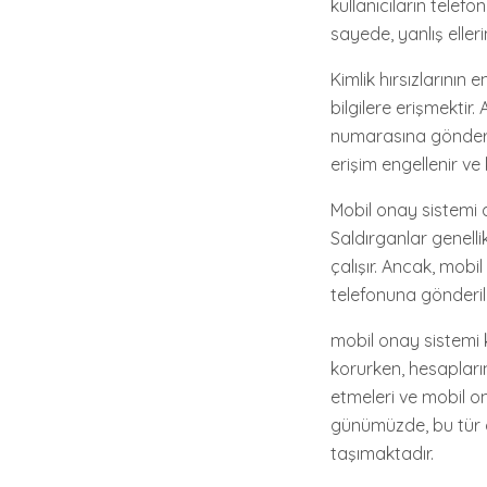
kullanıcıların telef
sayede, yanlış elleri
Kimlik hırsızlarının 
bilgilere erişmektir
numarasına gönderil
erişim engellenir ve 
Mobil onay sistemi a
Saldırganlar genellik
çalışır. Ancak, mob
telefonuna gönderilme
mobil onay sistemi ki
korurken, hesaplarını
etmeleri ve mobil ona
günümüzde, bu tür 
taşımaktadır.