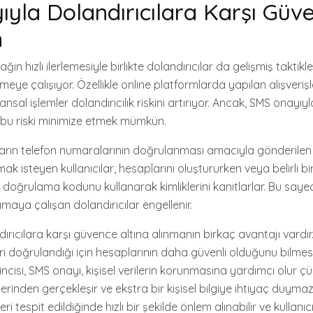
yla Dolandırıcılara Karşı Güv
n
ın hızlı ilerlemesiyle birlikte dolandırıcılar da gelişmiş taktikl
eye çalışıyor. Özellikle online platformlarda yapılan alışverişl
nansal işlemler dolandırıcılık riskini artırıyor. Ancak, SMS onayı
 bu riski minimize etmek mümkün.
ıların telefon numaralarının doğrulanması amacıyla gönderile
k isteyen kullanıcılar, hesaplarını oluştururken veya belirli bi
u doğrulama kodunu kullanarak kimliklerini kanıtlarlar. Bu say
amaya çalışan dolandırıcılar engellenir.
rıcılara karşı güvence altına alınmanın birkaç avantajı vardır. 
kleri doğrulandığı için hesaplarının daha güvenli olduğunu bilmes
kincisi, SMS onayı, kişisel verilerin korunmasına yardımcı olur 
rinden gerçekleşir ve ekstra bir kişisel bilgiye ihtiyaç duyma
leri tespit edildiğinde hızlı bir şekilde önlem alınabilir ve kullanıc