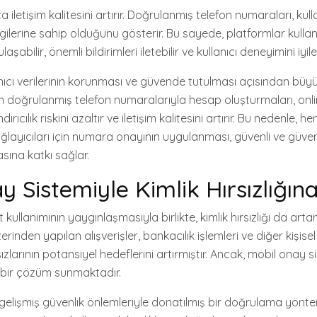
iletişim kalitesini artırır. Doğrulanmış telefon numaraları, kull
lgilerine sahip olduğunu gösterir. Bu sayede, platformlar kullanıc
laşabilir, önemli bildirimleri iletebilir ve kullanıcı deneyimini iyileş
ıcı verilerinin korunması ve güvende tutulması açısından büy
arın doğrulanmış telefon numaralarıyla hesap oluşturmaları, onl
ıcılık riskini azaltır ve iletişim kalitesini artırır. Bu nedenle, he
ayıcıları için numara onayının uygulanması, güvenli ve güvenili
sına katkı sağlar.
y Sistemiyle Kimlik Hırsızlığın
ullanımının yaygınlaşmasıyla birlikte, kimlik hırsızlığı da arta
erinden yapılan alışverişler, bankacılık işlemleri ve diğer kişisel 
sızlarının potansiyel hedeflerini artırmıştır. Ancak, mobil onay s
li bir çözüm sunmaktadır.
gelişmiş güvenlik önlemleriyle donatılmış bir doğrulama yöntem