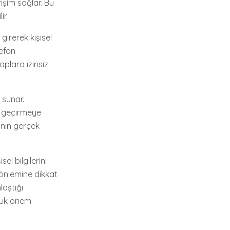
rişim sağlar. Bu
ir.
 girerek kişisel
lefon
plara izinsiz
 sunar.
le geçirmeye
ının gerçek
el bilgilerini
k önlemine dikkat
laştığı
yük önem