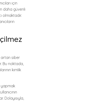
cıları için
çin daha güvenli
cı olmaktadır.
nıcıların
eçilmez
artan siber
ir. Bu noktada,
larının kimlik
em yapmak
llanıcının
r. Dolayısıyla,