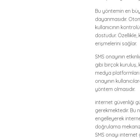
Bu yöntemin en büyük
dayanmasıdır. Otomat
kullanıcının kontrol
dostudur. Özellikle, 
erişmelerini sağlar.
SMS onayının etkinliğ
gibi birçok kuruluş, 
medya platformları 
onayının kullanıcıl
yöntem olmasıdır.
internet güvenliği g
gerekmektedir. Bu no
engelleyerek interne
doğrulama mekanizma
SMS onayı internet g