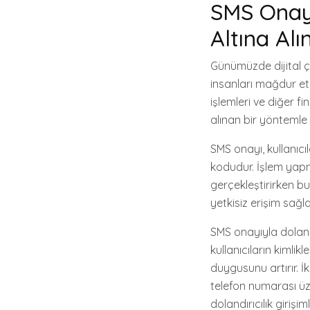
SMS Onayı
Altına Alı
Günümüzde dijital çağ
insanları mağdur etm
işlemleri ve diğer fi
alınan bir yöntemle
SMS onayı, kullanıc
kodudur. İşlem yapma
gerçekleştirirken b
yetkisiz erişim sağl
SMS onayıyla dolandı
kullanıcıların kimli
duygusunu artırır. İ
telefon numarası üze
dolandırıcılık girişim