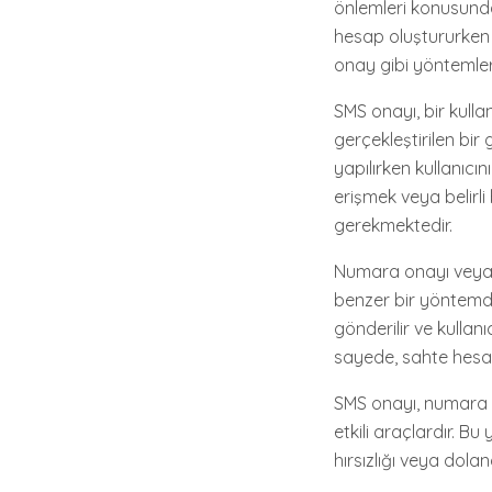
önlemleri konusunda
hesap oluştururken 
onay gibi yöntemler 
SMS onayı, bir kulla
gerçekleştirilen bi
yapılırken kullanıcı
erişmek veya belirli
gerekmektedir.
Numara onayı veya m
benzer bir yöntemdi
gönderilir ve kullan
sayede, sahte hesap
SMS onayı, numara o
etkili araçlardır. B
hırsızlığı veya dolan