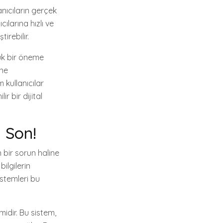
anıcıların gerçek
ılarına hızlı ve
tirebilir.
ük bir öneme
ine
m kullanıcılar
r bir dijital
a Son!
n bir sorun haline
bilgilerin
istemleri bu
idir. Bu sistem,