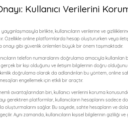
ayı: Kullanıcı Verilerini Koru
yaygınlaşmasıyla birlikte, kullanıcıların verilerine ve gizlilikleri
r. Özellikle online platformlarda hesap oluştururken veya iletişi
 onayı gibi güvenlik önlemleri büyük bir önem taşımaktadır.
ıcıların telefon numaralarını doğrulama amacıyla kullanılan bir
 gerçek bir kişi olduğunu ve iletişim bilgilerinin doğru olduğunu
örlü kimlik doğrulama olarak da adlandırılan bu yöntem, online sa
mesajları engellemek için etkili bir araçtır.
mli avantajlarından biri, kullanıcı verilerini koruma konusund
ayı gerektiren platformlar, kullanıcıların hesaplarını sadece d
a oluşturmalarını sağlar. Bu sayede, sahte hesapların ve doland
eçilir. Aynı zamanda, kullanıcıların kişisel bilgilerinin gizliliği ve