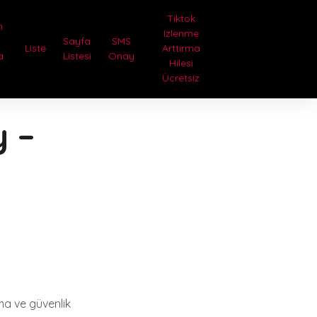
Tiktok
n
Izlenme
i
Sayfa
SMS
Liste
Arttırma
a
Listesi
Onay
Hilesi
Ücretsiz
 –
ama ve güvenlik