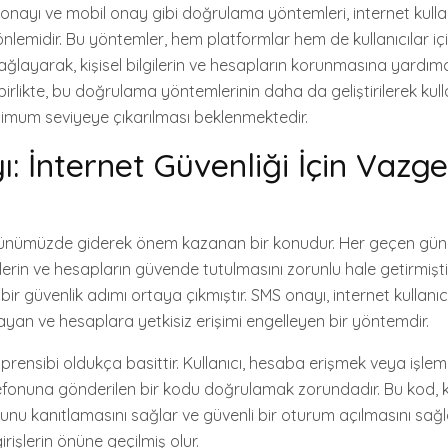
nayı ve mobil onay gibi doğrulama yöntemleri, internet kullanı
önlemidir. Bu yöntemler, hem platformlar hem de kullanıcılar i
sağlayarak, kişisel bilgilerin ve hesapların korunmasına yardım
 birlikte, bu doğrulama yöntemlerinin daha da geliştirilerek kulla
simum seviyeye çıkarılması beklenmektedir.
: İnternet Güvenliği İçin Vazg
 günümüzde giderek önem kazanan bir konudur. Her geçen gün 
lgilerin ve hesapların güvende tutulmasını zorunlu hale getirmişt
 bir güvenlik adımı ortaya çıkmıştır. SMS onayı, internet kullanıcı
yan ve hesaplara yetkisiz erişimi engelleyen bir yöntemdir.
prensibi oldukça basittir. Kullanıcı, hesaba erişmek veya işl
lefonuna gönderilen bir kodu doğrulamak zorundadır. Bu kod, ku
nu kanıtlamasını sağlar ve güvenli bir oturum açılmasını sağla
irişlerin önüne geçilmiş olur.