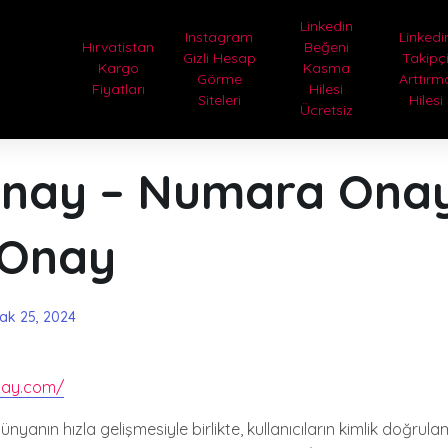
Linkedin
Instagram
Linkedi
Hırvatistan
Beğeni
Gizli Hesap
Takipç
Kargo
Kasma
Görme
Arttırm
Fiyatları
Hilesi
Siteleri
Hilesi
Ücretsiz
nay – Numara Onay
 Onay
ak 25, 2024
nay.com/
nyanın hızla gelişmesiyle birlikte, kullanıcıların kimlik doğrul