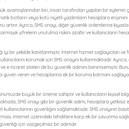
 avantajlarından biri, insan tarafından yapılan bir eylemin ge
ik botların veya kötü niyetli yazılımların hesaplara erişimini 
ünü artırır. Ayrıca, SMS onayı, diğer güvenlik önlemlerine kıyasla
karmaşık şifrelerin unutulma riskini azaltır ve kullanıcıların he
i iyi bir şekilde kanıtlanmıştır. İnternet hizmet sağlayıcıları ve
kullanıcılarını korumak için SMS onayını kullanmaktadır. Ayrıca, 
ve e-ticaret siteleri de bu güvenlik adımını benimsemiştir. Bu
ara güven veren ve hesaplarına ek bir koruma katmanı sağlayan 
ünümüzde büyük bir öneme sahiptir ve kullanıcıların kişisel bilgi
ktada, SMS onayı gibi bir güvenlik adımı, hesaplara yetkisiz e
t kullanıcılarının güvenliğini sağlamaktadır. SMS onayının basit 
sı, internet üzerindeki tehditlere karşı ek bir savunma sağla
üvenliği için vazgeçilmez bir adımdır.