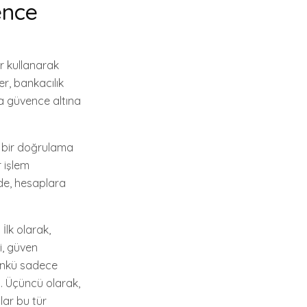
ence
er kullanarak
er, bankacılık
yla güvence altına
n bir doğrulama
r işlem
ede, hesaplara
İlk olarak,
i, güven
çünkü sadece
z. Üçüncü olarak,
ılar bu tür