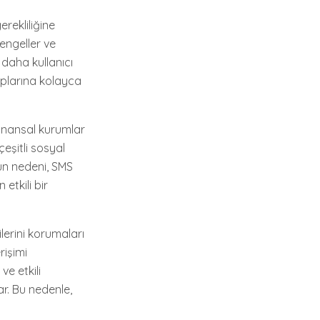
rekliliğine
engeller ve
 daha kullanıcı
saplarına kolayca
 finansal kurumlar
çeşitli sosyal
nun nedeni, SMS
etkili bir
lerini korumaları
rişimi
ve etkili
r. Bu nedenle,