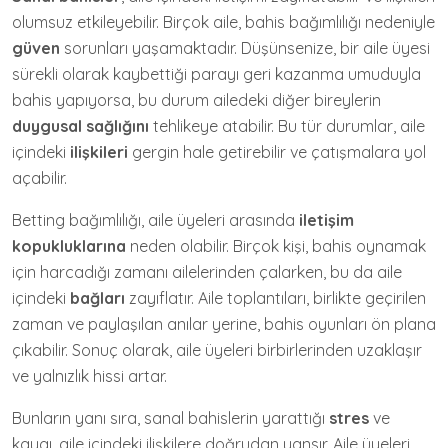
olumsuz etkileyebilir. Birçok aile, bahis bağımlılığı nedeniyle
güven
sorunları yaşamaktadır. Düşünsenize, bir aile üyesi
sürekli olarak kaybettiği parayı geri kazanma umuduyla
bahis yapıyorsa, bu durum ailedeki diğer bireylerin
duygusal sağlığını
tehlikeye atabilir. Bu tür durumlar, aile
içindeki
ilişkileri
gergin hale getirebilir ve çatışmalara yol
açabilir.
Betting bağımlılığı, aile üyeleri arasında
iletişim
kopukluklarına
neden olabilir. Birçok kişi, bahis oynamak
için harcadığı zamanı ailelerinden çalarken, bu da aile
içindeki
bağları
zayıflatır. Aile toplantıları, birlikte geçirilen
zaman ve paylaşılan anılar yerine, bahis oyunları ön plana
çıkabilir. Sonuç olarak, aile üyeleri birbirlerinden uzaklaşır
ve yalnızlık hissi artar.
Bunların yanı sıra, sanal bahislerin yarattığı
stres
ve
kaygı, aile içindeki ilişkilere doğrudan yansır. Aile üyeleri,