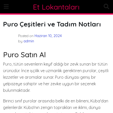
Skip
Et Lokantaları
to
content
Puro Çeşitleri ve Tadım Notları
Posted on
Haziran 10, 2024
by
admin
Puro Satın Al
Puro, tütün sevenlerin keyif aldığı bir zevk sunan bir tütün
ürünüdür. İnce işçilik ve uzmanlık gerektiren purolar, çeşitli
lezzetler ve aromalar sunar. Puro dünyası geniş bir
yelpazeye sahiptir ve her zevke uygun bir seçenek
bulunmaktadır.
Birinci sınıf purolar arasında belki de en bilineni, Küba'dan
gelenlerdir. Küba'nın zengin toprakları ve iklimi, dünya