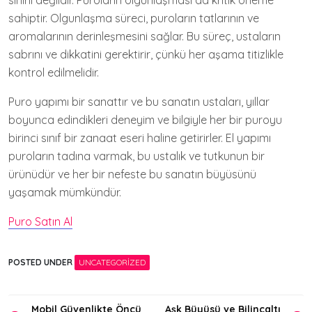
sınırlı değildir. Puroların olgunlaşması da kritik öneme
sahiptir. Olgunlaşma süreci, puroların tatlarının ve
aromalarının derinleşmesini sağlar. Bu süreç, ustaların
sabrını ve dikkatini gerektirir, çünkü her aşama titizlikle
kontrol edilmelidir.
Puro yapımı bir sanattır ve bu sanatın ustaları, yıllar
boyunca edindikleri deneyim ve bilgiyle her bir puroyu
birinci sınıf bir zanaat eseri haline getirirler. El yapımı
puroların tadına varmak, bu ustalık ve tutkunun bir
ürünüdür ve her bir nefeste bu sanatın büyüsünü
yaşamak mümkündür.
Puro Satın Al
POSTED UNDER
UNCATEGORIZED
Yazı
Mobil Güvenlikte Öncü
Aşk Büyüsü ve Bilinçaltı