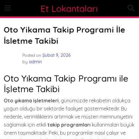
Skip
Et Lokantaları
to
content
Oto Yikama Takip Programi İle
İsletme Takibi
Posted on
Şubat 9, 2026
by
admin
Oto Yıkama Takip Programı ile
İşletme Takibi
Oto yıkama işletmeleri
, günümüzde rekabetin oldukça
yoğun olduğu bir sektörde faaliyet göstermektedir. Bu
nedenle, verimliliklerini artırmak ve müşteri memnuniyetini
sağlamak için etkili
takip programları
kullanmaları büyük
önem taşımaktadır. Peki, bu programlar nasıl çalışır ve