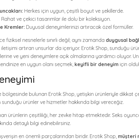
uncakları:
Herkes için uygun, çeşitli boyut ve şekillerde.
Rahat ve çekici tasarımlar ile dolu bir koleksiyon.
e Kremler:
Duyusal deneyimlerinizi artıracak özel formüller.
ece fiziksel nesnelerle sınırlı değil; aynı zamanda
duygusal bağl
 iletişimi artıran unsurlar da içeriyor. Erotik Shop, sunduğu ürün
elerine ve yeni deneyimlere açık olmalarına yardımcı oluyor. U
kendinize en uygun olanı seçmek,
keyifli bir deneyim
için oldu
eneyimi
 bölgesinde bulunan Erotik Shop, yetişkin ürünleriyle dikkat çe
sunduğu ürünler ve hizmetler hakkında bilgi vereceğiz.
an ürünlerin çeşitliliği, her zevke hitap etmektedir. Seks oyunca
nda detaylı bilgi edinebilirsiniz.
ışverişin en önemli parçalarından biridir. Erotik Shop,
müşteri 