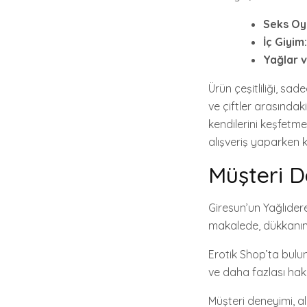
Seks Oy
İç Giyim:
Yağlar v
Ürün çeşitliliği, sad
ve çiftler arasındaki
kendilerini keşfetm
alışveriş yaparken 
Müşteri D
Giresun’un Yağlıdere
makalede, dükkanın 
Erotik Shop’ta bulun
ve daha fazlası hakkı
Müşteri deneyimi, al