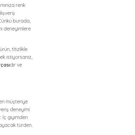
amınıza renk
lışveriş
? Çünkü burada,
eni deneyimlere
ün, titizlikle
ek istiyorsanız,
rçası
dır ve
ten müşteriye
veriş deneyimi
r. İç giyimden
layacak türden.