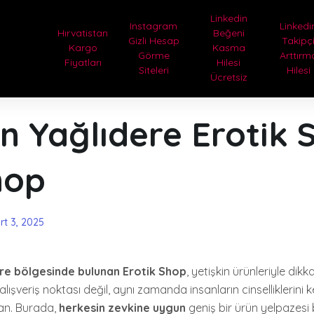
Linkedin
Instagram
Linkedi
Hırvatistan
Beğeni
Gizli Hesap
Takipç
Kargo
Kasma
Görme
Arttırm
Fiyatları
Hilesi
Siteleri
Hilesi
Ücretsiz
n Yağlıdere Erotik 
hop
rt 3, 2025
ere bölgesinde bulunan Erotik Shop
, yetişkin ürünleriyle dikk
lışveriş noktası değil, aynı zamanda insanların cinselliklerini 
lan. Burada,
herkesin zevkine uygun
geniş bir ürün yelpazesi