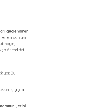
arı güçlendiren
lerle, insanların
nutmayın,
kça önemlidir!
kiyor. Bu
kları, iç giyim
memnuniyetini