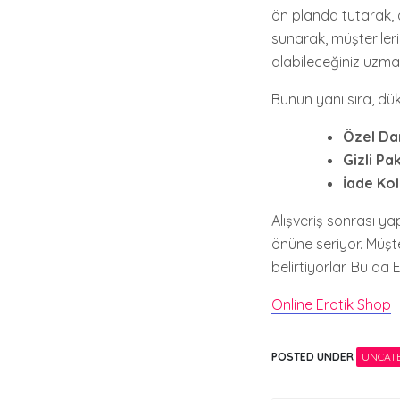
ön planda tutarak, a
sunarak, müşterileri
alabileceğiniz uzma
Bunun yanı sıra, dü
Özel Da
Gizli Pa
İade Kol
Alışveriş sonrası ya
önüne seriyor. Müşte
belirtiyorlar. Bu da
Online Erotik Shop
POSTED UNDER
UNCAT