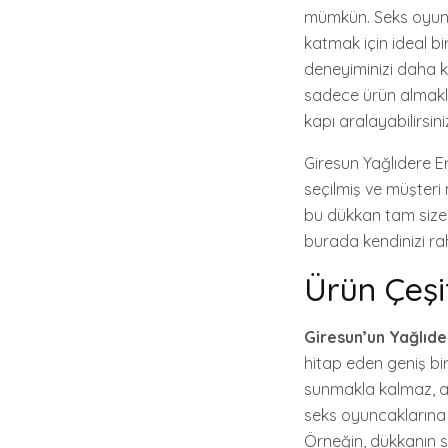
mümkün. Seks oyunca
katmak için ideal bi
deneyiminizi daha ke
sadece ürün almak
kapı aralayabilirsini
Giresun Yağlıdere Ero
seçilmiş ve müşteri 
bu dükkan tam size g
burada kendinizi rah
Ürün Çeşit
Giresun’un Yağlıd
hitap eden geniş bir
sunmakla kalmaz, 
seks oyuncaklarına 
Örneğin, dükkanın s