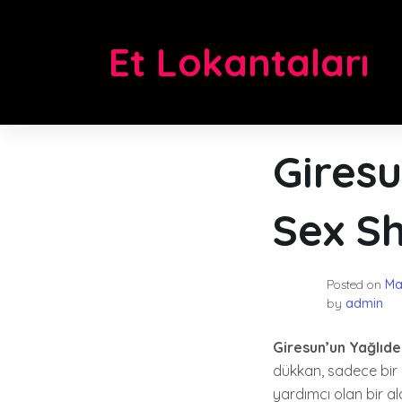
Skip
to
Et Lokantaları
content
Giresu
Sex S
Posted on
Ma
by
admin
Giresun’un Yağlıd
dükkan, sadece bir a
yardımcı olan bir a