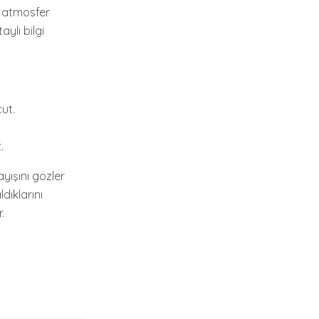
r atmosfer
aylı bilgi
ut.
.
ayışını gözler
dıklarını
.