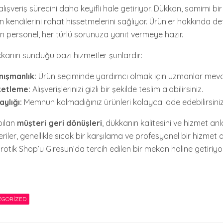
lışveriş sürecini daha keyifli hale getiriyor. Dükkan, samimi bi
n kendilerini rahat hissetmelerini sağlıyor. Ürünler hakkında det
n personel, her türlü sorunuza yanıt vermeye hazır.
kkanın sunduğu bazı hizmetler şunlardır:
nışmanlık:
Ürün seçiminde yardımcı olmak için uzmanlar mevc
ketleme:
Alışverişlerinizi gizli bir şekilde teslim alabilirsiniz.
aylığı:
Memnun kalmadığınız ürünleri kolayca iade edebilirsiniz
pılan
müşteri geri dönüşleri
, dükkanın kalitesini ve hizmet anl
riler, genellikle sıcak bir karşılama ve profesyonel bir hizmet al
 Erotik Shop’u Giresun’da tercih edilen bir mekan haline getiriyor
EGORIZED