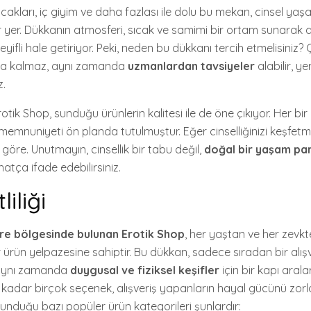
kları, iç giyim ve daha fazlası ile dolu bu mekan, cinsel yaş
r yer. Dükkanın atmosferi, sıcak ve samimi bir ortam sunarak a
yifli hale getiriyor. Peki, neden bu dükkanı tercih etmelisiniz
la kalmaz, aynı zamanda
uzmanlardan tavsiyeler
alabilir, y
z.
tik Shop, sunduğu ürünlerin kalitesi ile de öne çıkıyor. Her bir ür
memnuniyeti ön planda tutulmuştur. Eğer cinselliğinizi keşfetm
öre. Unutmayın, cinsellik bir tabu değil,
doğal bir yaşam pa
atça ifade edebilirsiniz.
liliği
ere bölgesinde bulunan Erotik Shop
, her yaştan ve her zevk
 ürün yelpazesine sahiptir. Bu dükkan, sadece sıradan bir alış
aynı zamanda
duygusal ve fiziksel keşifler
için bir kapı arala
kadar birçok seçenek, alışveriş yapanların hayal gücünü zor
unduğu bazı popüler ürün kategorileri şunlardır: