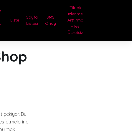
Tiktok
n
Izlenme
i
Sayfa
SMS
Liste
Arttırma
a
Listesi
Onay
Hilesi
Ücretsiz
Shop
at çekiyor. Bu
keşfetmelerine
 bulmak