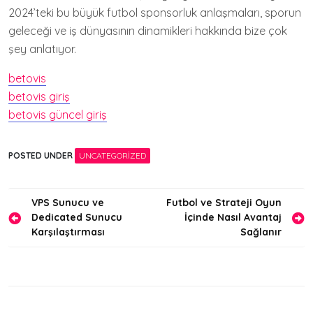
2024’teki bu büyük futbol sponsorluk anlaşmaları, sporun
geleceği ve iş dünyasının dinamikleri hakkında bize çok
şey anlatıyor.
betovis
betovis giriş
betovis güncel giriş
POSTED UNDER
UNCATEGORIZED
Yazı
VPS Sunucu ve
Futbol ve Strateji Oyun
Dedicated Sunucu
İçinde Nasıl Avantaj
gezinmesi
Karşılaştırması
Sağlanır