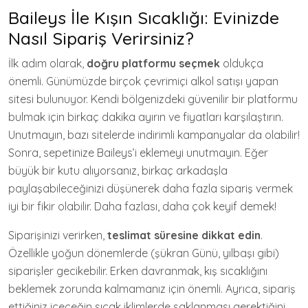
Baileys İle Kışın Sıcaklığı: Evinizde
Nasıl Sipariş Verirsiniz?
İlk adım olarak,
doğru platformu seçmek
oldukça
önemli. Günümüzde birçok çevrimiçi alkol satışı yapan
sitesi bulunuyor. Kendi bölgenizdeki güvenilir bir platformu
bulmak için birkaç dakika ayırın ve fiyatları karşılaştırın.
Unutmayın, bazı sitelerde indirimli kampanyalar da olabilir!
Sonra, sepetinize Baileys’i eklemeyi unutmayın. Eğer
büyük bir kutu alıyorsanız, birkaç arkadaşla
paylaşabileceğinizi düşünerek daha fazla sipariş vermek
iyi bir fikir olabilir. Daha fazlası, daha çok keyif demek!
Siparişinizi verirken,
teslimat süresine dikkat edin
.
Özellikle yoğun dönemlerde (şükran Günü, yılbaşı gibi)
siparişler gecikebilir. Erken davranmak, kış sıcaklığını
beklemek zorunda kalmamanız için önemli. Ayrıca, sipariş
ettiğiniz içeceğin sıcak iklimlerde saklanması gerektiğini