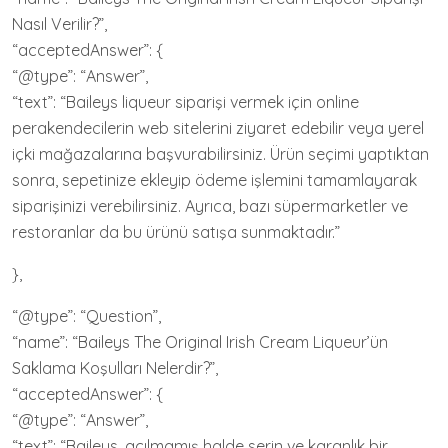
Nasıl Verilir?”,
“acceptedAnswer”: {
“@type”: “Answer”,
“text”: “Baileys liqueur siparişi vermek için online
perakendecilerin web sitelerini ziyaret edebilir veya yerel
içki mağazalarına başvurabilirsiniz. Ürün seçimi yaptıktan
sonra, sepetinize ekleyip ödeme işlemini tamamlayarak
siparişinizi verebilirsiniz. Ayrıca, bazı süpermarketler ve
restoranlar da bu ürünü satışa sunmaktadır.”
},
“@type”: “Question”,
“name”: “Baileys The Original Irish Cream Liqueur’ün
Saklama Koşulları Nelerdir?”,
“acceptedAnswer”: {
“@type”: “Answer”,
“text”: “Baileys, açılmamış halde serin ve karanlık bir