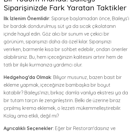
Siparişinizde Fark Yaratan Taktikler
İlk İzlenim Önemlidir
: Siparişe başlamadan önce, Baileys’i
bir bardak dondurulmuş süt ya da sıcak çikolatanın
içinde hayal edin. Göz alıcı bir sunum ve çekici bir
görünüm, siparişinizi daha da özel kılar. Siparişinizi
verirken, barmenle kısa bir sohbet edebilir, ondan öneriler
alabilirsiniz. Bu, hem içeceğinizin kalitesini artırır hem de
tatlı bir ilişki kurmanıza yardımcı olur.
Hedgehog'da Olmak
: Biliyor musunuz, bazen basit bir
ekleme yapmak, içeceğinize bambaşka bir boyut
katabilir? Baileys’inizi, birkaç damla vanilya ekstresi ya da
bir tutam tarçın ile zenginleştirin. Belki de üzerine biraz
çırpılmış krema eklemek, o lezzeti mükemmelleştirebilir.
Kolay ama etkili, değil mi?
Ayrıcalıklı Seçenekler
: Eğer bir Restoran'dasınız ve