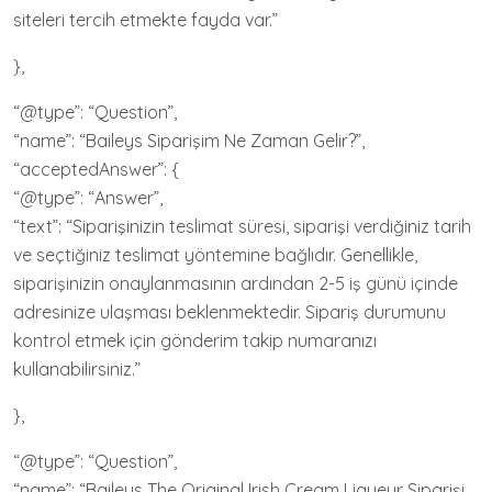
siteleri tercih etmekte fayda var.”
},
“@type”: “Question”,
“name”: “Baileys Siparişim Ne Zaman Gelir?”,
“acceptedAnswer”: {
“@type”: “Answer”,
“text”: “Siparişinizin teslimat süresi, siparişi verdiğiniz tarih
ve seçtiğiniz teslimat yöntemine bağlıdır. Genellikle,
siparişinizin onaylanmasının ardından 2-5 iş günü içinde
adresinize ulaşması beklenmektedir. Sipariş durumunu
kontrol etmek için gönderim takip numaranızı
kullanabilirsiniz.”
},
“@type”: “Question”,
“name”: “Baileys The Original Irish Cream Liqueur Siparişi