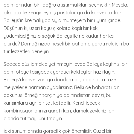
adımlarından biri, doğru atıştırmalıkları seçmektir. Mesela,
çikolata ile zenginleşmiş pastalar ya da kahveli tatlılar
Baileys’in kremalı yapısıyla muhteşem bir uyum içinde.
Düşünün ki, üzeri koyu çikolata kaplı bir kek,
yudumladığınız o soğuk Baileys ile ne kadar harika
olurdu? Damağınızda neşeli bir patlama yaratmak için bu
tür lezzetleri deneyin.
Sadece düz içmekle yetinmeyin, evde Baileys keyfinizi bir
adım öteye taşıyacak yaratıcı kokteyller hazırlayın.
Baileys’i kahve, vanilya dondurma ya da hatta taze
meyvelerle harmanlayabilirsiniz. Belki de baharatlı bir
dokunuş, örneğin tarçın ya da hindistan cevizi, bu
karışımlara ayrı bir tat katabilir. Kendi içecek
kombinasyonlarınızı yaratırken, damak zevkinizi ön
planda tutmayı unutmayın.
İçki sunumlarında görsellik çok önemlidir. Güzel bir