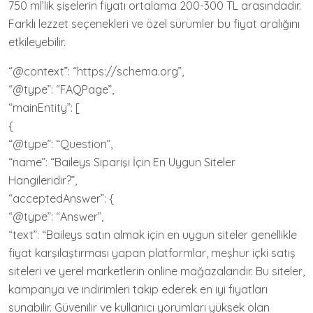
750 ml’lik şişelerin fiyatı ortalama 200-300 TL arasındadır.
Farklı lezzet seçenekleri ve özel sürümler bu fiyat aralığını
etkileyebilir.
“@context”: “https://schema.org”,
“@type”: “FAQPage”,
“mainEntity”: [
{
“@type”: “Question”,
“name”: “Baileys Siparişi İçin En Uygun Siteler
Hangileridir?”,
“acceptedAnswer”: {
“@type”: “Answer”,
“text”: “Baileys satın almak için en uygun siteler genellikle
fiyat karşılaştırması yapan platformlar, meşhur içki satış
siteleri ve yerel marketlerin online mağazalarıdır. Bu siteler,
kampanya ve indirimleri takip ederek en iyi fiyatları
sunabilir. Güvenilir ve kullanıcı yorumları yüksek olan