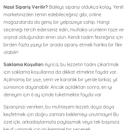
Nasıl Sipariş Verilir?
Baileys siparişi oldukça kolay. Yerel
marketinizden temin edebileceğiniz gibi, online
mağazalarda da geniş bir yelpazeye sahip. Hangi
seçeneği tercih ederseniz edin, mutlaka ürünlerin taze ve
orijinal olduğundan emin olun. Kendi tadım festeğiniz için
birden fazla şişeyi bir arada sipariş etmek harika bir fikir
olabilir!
Saklama Koşulları
Ayrıca, bu lezzetin tadını çıkartmak
için saklama koşullarına da dikkat etmekte fayda var.
Açılmamış bir şişe, serin ve karanlık bir yerde birkaç yıl
süresince dayanabilir. Ancak açıldıktan sonra, en iyi
deneyim için 6 ay içinde tüketmekte fayda var.
Siparişinizi verirken, bu muhteşem lezzeti doya doya
keşfetmek için doğru zamanı beklemeyi unutmayın! Bu
özel içki, arkadaşlarınızla paylaşmak veya tek başınıza
keyif yapmak için mükemmel bir seçenek.