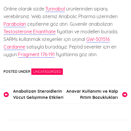
Online olarak sizde
Turinabol
ürünlerinden sipariş
verebilirsiniz. Web sitemiz Anabolic Pharma üzerinden
Parabolan
çeşitlerine göz atın. Güvenilir anabolizan
Testosterone Enanthate
fiyatları ve modelleri burada.
SARMs kullanmak isteyenler için orjinal
GW-501516
Cardarine
satışıyla buradayız. Peptid sevenler için en
uygun
Fragment 176-191
fiyatlarına göz atın.
POSTED UNDER
UNCATEGORIZED
Yazı
Anabolizan Steroidlerin
Anavar Kullanımı ve Kalp
Vücut Gelişimine Etkileri
Ritim Bozuklukları
gezinmesi