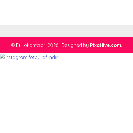
© Et Lokantaları 2026
|
Designed by
PixaHive.com
.