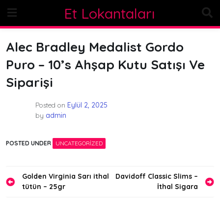
Skip
Et Lokantaları
to
content
Alec Bradley Medalist Gordo
Puro – 10’s Ahşap Kutu Satışı Ve
Siparişi
Posted on
Eylül 2, 2025
by
admin
POSTED UNDER
UNCATEGORIZED
Yazı
Golden Virginia Sarı ithal
Davidoff Classic Slims –
tütün – 25gr
İthal Sigara
gezinmesi