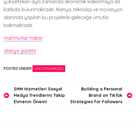
yükseltirken aynı zamanda ekonomik kalkınmaya da
katkıda bulunmaktadır. Alanya, teknoloji ve inovasyon
alanında yapılan bu projelerle geleceğe umutla
bakmaktadır.
mahmutlar haber
alanya gazete
POSTED UNDER
UNCATEGORIZED
Yazı
SMM Hizmetleri Sosyal
Building a Personal
Medya Trendlerini Takip
Brand on TikTok
gezinmesi
Etmenin Önemi
Strategies for Followers