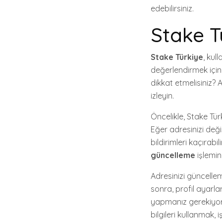
edebilirsiniz.
Stake T
Stake Türkiye
, kul
değerlendirmek içi
dikkat etmelisiniz? 
izleyin.
Öncelikle, Stake Tür
Eğer adresinizi deği
bildirimleri kaçırab
güncelleme
işlemin
Adresinizi güncellem
sonra, profil ayarla
yapmanız gerekiyors
bilgileri kullanmak, 