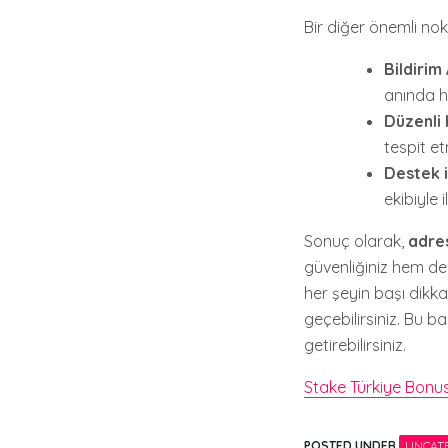
Bir diğer önemli nok
Bildirim 
anında h
Düzenli 
tespit e
Destek il
ekibiyle 
Sonuç olarak,
adres
güvenliğiniz hem de 
her şeyin başı dikka
geçebilirsiniz. Bu b
getirebilirsiniz.
Stake Türkiye Bonu
POSTED UNDER
UNCAT