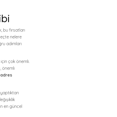
bi
 bu fırsatları
reçte nelere
ğru adımları
 için çok önemli.
, önemli
,
adres
ş yaptıktan
eğişiklik
an en güncel