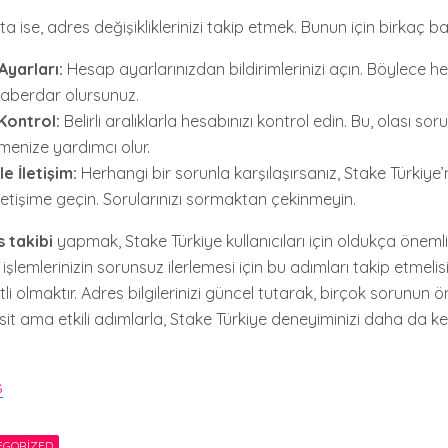
ta ise, adres değişikliklerinizi takip etmek. Bunun için birkaç b
Ayarları:
Hesap ayarlarınızdan bildirimlerinizi açın. Böylece her
aberdar olursunuz.
Kontrol:
Belirli aralıklarla hesabınızı kontrol edin. Bu, olası so
tmenize yardımcı olur.
e İletişim:
Herhangi bir sorunla karşılaşırsanız, Stake Türkiye’
iletişime geçin. Sorularınızı sormaktan çekinmeyin.
 takibi
yapmak, Stake Türkiye kullanıcıları için oldukça öneml
işlemlerinizin sorunsuz ilerlemesi için bu adımları takip etmelis
tli olmaktır. Adres bilgilerinizi güncel tutarak, birçok sorunun 
asit ama etkili adımlarla, Stake Türkiye deneyiminizi daha da key
s
EGORIZED