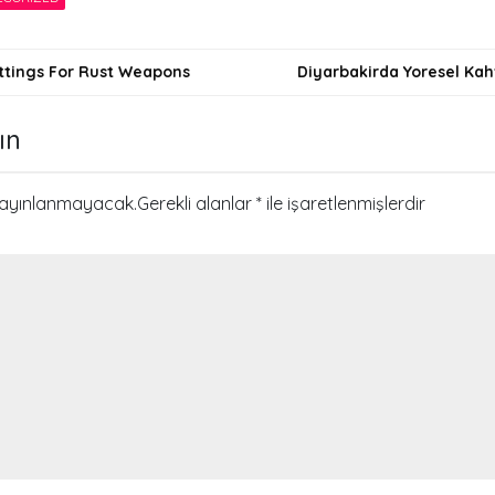
ettings For Rust Weapons
Diyarbakirda Yoresel Kah
i
ın
yayınlanmayacak.
Gerekli alanlar
*
ile işaretlenmişlerdir