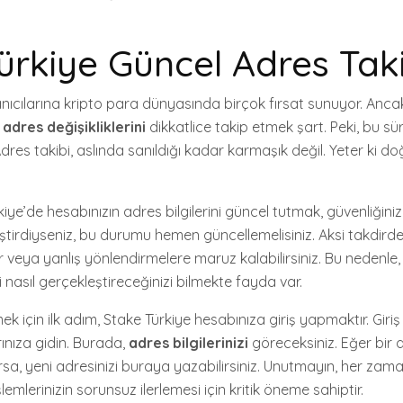
ürkiye Güncel Adres Taki
lanıcılarına kripto para dünyasında birçok fırsat sunuyor. Ancak,
n
adres değişikliklerini
dikkatlice takip etmek şart. Peki, bu sü
Adres takibi, aslında sanıldığı kadar karmaşık değil. Yeter ki do
kiye’de hesabınızın adres bilgilerini güncel tutmak, güvenliğiniz
ştirdiyseniz, bu durumu hemen güncellemelisiniz. Aksi takdirde
ilir veya yanlış yönlendirmelere maruz kalabilirsiniz. Bu nedenle
i nasıl gerçekleştireceğinizi bilmekte fayda var.
ek için ilk adım, Stake Türkiye hesabınıza giriş yapmaktır. Giri
rınıza gidin. Burada,
adres bilgilerinizi
göreceksiniz. Eğer bir d
a, yeni adresinizi buraya yazabilirsiniz. Unutmayın, her zam
işlemlerinizin sorunsuz ilerlemesi için kritik öneme sahiptir.