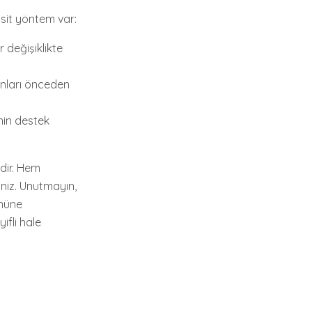
asit yöntem var:
 değişiklikte
runları önceden
nin destek
idir. Hem
iniz. Unutmayın,
önüne
ifli hale