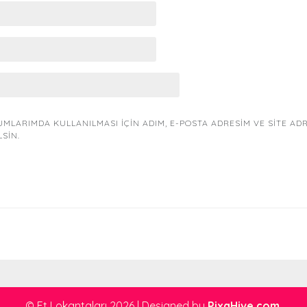
MLARIMDA KULLANILMASI IÇIN ADIM, E-POSTA ADRESIM VE SITE AD
LSIN.
© Et Lokantaları 2026
|
Designed by
PixaHive.com
.