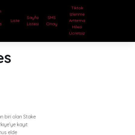
Tiktok
n
Izlenme
i
Sayfa
SMS
Liste
Arttırma
a
Listesi
Onay
Hilesi
Ücretsiz
es
n biri olan Stake
rkiye’ye kayıt
nus elde