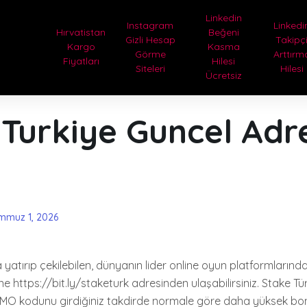
Linkedin
Instagram
Linkedi
Hırvatistan
Beğeni
Gizli Hesap
Takipç
Kargo
Kasma
Görme
Arttırm
Fiyatları
Hilesi
Siteleri
Hilesi
Ücretsiz
 Turkiye Guncel Adr
mmuz 1, 2026
yatırıp çekilebilen, dünyanın lider online oyun platformlarında
ine https://bit.ly/staketurk adresinden ulaşabilirsiniz. Stake Tü
O kodunu girdiğiniz takdirde normale göre daha yüksek bo