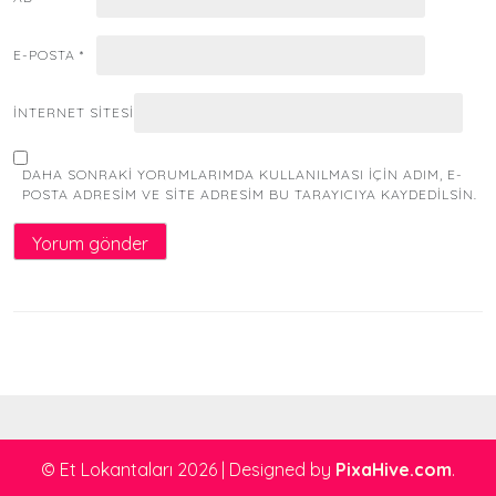
E-POSTA
*
İNTERNET SITESI
DAHA SONRAKI YORUMLARIMDA KULLANILMASI IÇIN ADIM, E-
POSTA ADRESIM VE SITE ADRESIM BU TARAYICIYA KAYDEDILSIN.
© Et Lokantaları 2026
|
Designed by
PixaHive.com
.