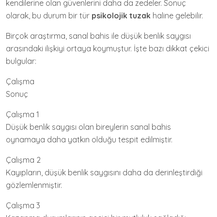
kendilerine olan güvenlerini daha da zedeler. Sonuç
olarak, bu durum bir tür
psikolojik tuzak
haline gelebilir.
Birçok araştırma, sanal bahis ile düşük benlik saygısı
arasındaki ilişkiyi ortaya koymuştur. İşte bazı dikkat çekici
bulgular:
Çalışma
Sonuç
Çalışma 1
Düşük benlik saygısı olan bireylerin sanal bahis
oynamaya daha yatkın olduğu tespit edilmiştir.
Çalışma 2
Kayıpların, düşük benlik saygısını daha da derinleştirdiği
gözlemlenmiştir.
Çalışma 3